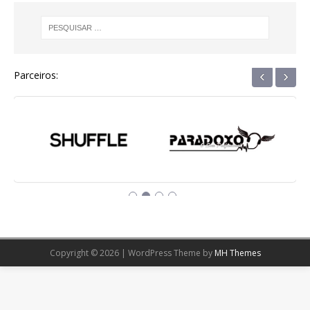
‹
›
Parceiros:
Copyright © 2026 | WordPress Theme by
MH Themes