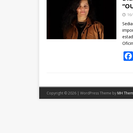
“O
16/
Sedi
impor
estad
Ofici
Copyright © 2026 | WordPress Theme by
MH Them