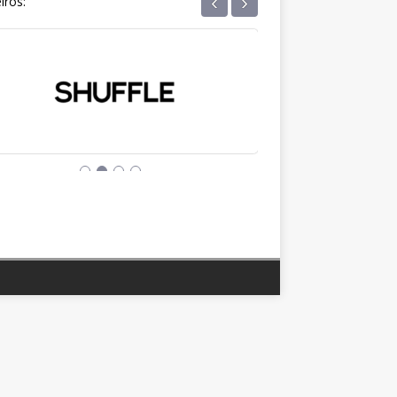
‹
›
iros: