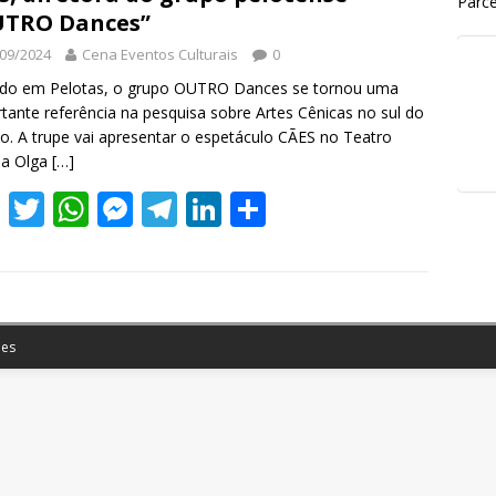
Parce
UTRO Dances”
09/2024
Cena Eventos Culturais
0
ado em Pelotas, o grupo OUTRO Dances se tornou uma
tante referência na pesquisa sobre Artes Cênicas no sul do
o. A trupe vai apresentar o espetáculo CÃES no Teatro
na Olga
[…]
F
T
W
M
T
Li
S
ac
w
h
e
el
n
h
e
itt
at
ss
e
k
ar
b
er
s
e
gr
e
e
o
A
n
a
dI
es
o
p
g
m
n
k
p
er