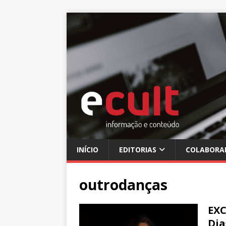
INÍCIO
EDITORIAS
COLABORA
outrodanças
EXC
Dia