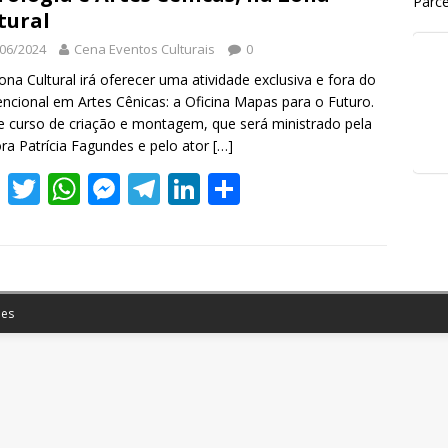
Parce
tural
06/2024
Cena Eventos Culturais
0
a Cultural irá oferecer uma atividade exclusiva e fora do
ncional em Artes Cênicas: a Oficina Mapas para o Futuro.
 curso de criação e montagem, que será ministrado pela
ora Patrícia Fagundes e pelo ator
[…]
F
T
W
M
T
Li
S
ac
w
h
e
el
n
h
e
itt
at
ss
e
k
ar
b
er
s
e
gr
e
e
o
A
n
a
dI
es
o
p
g
m
n
k
p
er