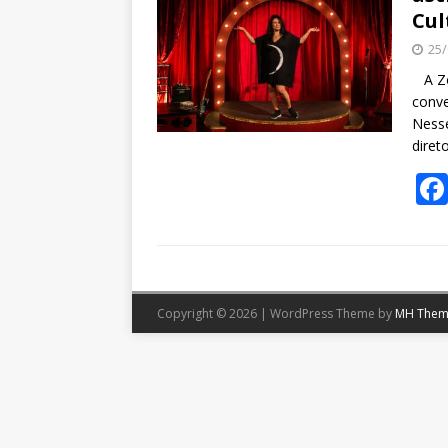
Cul
25/
A Zon
conve
Nesse
diret
Copyright © 2026 | WordPress Theme by
MH Them