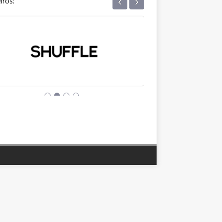
‹
›
iros: