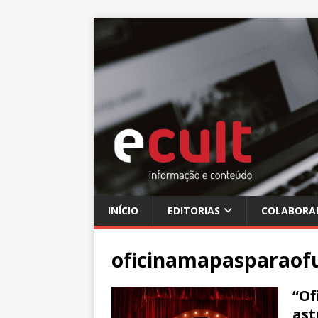
INÍCIO
EDITORIAS
COLABORA
oficinamapasparaof
“Of
ast