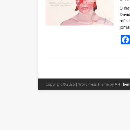
O dia
David
músic
jorna
Copyright © 2026 | WordPress Theme by
MH Them