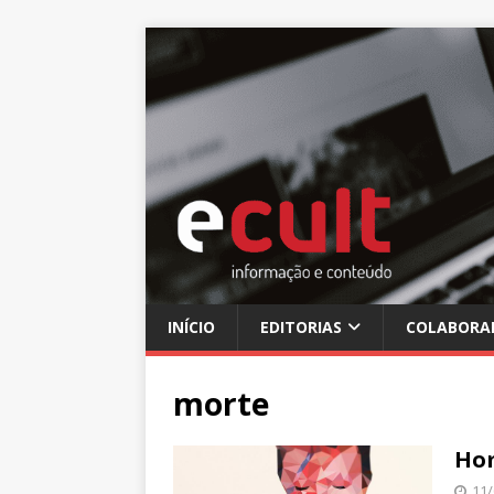
INÍCIO
EDITORIAS
COLABORA
morte
Ho
11/