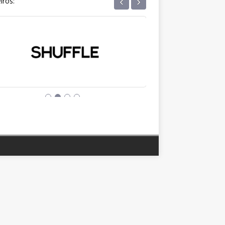
‹
›
iros: