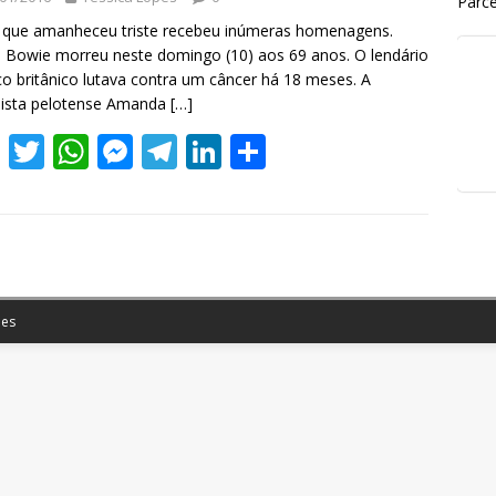
Parce
 que amanheceu triste recebeu inúmeras homenagens.
 Bowie morreu neste domingo (10) aos 69 anos. O lendário
o britânico lutava contra um câncer há 18 meses. A
lista pelotense Amanda
[…]
F
T
W
M
T
Li
S
ac
w
h
e
el
n
h
e
itt
at
ss
e
k
ar
b
er
s
e
gr
e
e
o
A
n
a
dI
o
p
g
m
n
es
k
p
er