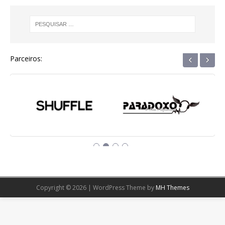
‹
›
Parceiros:
Copyright © 2026 | WordPress Theme by
MH Themes