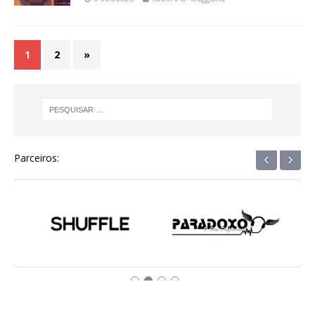
1
2
»
‹
›
Parceiros: