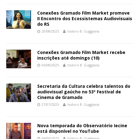
Conexões Gramado Film Market promove
II Encontro dos Ecossistemas Audiovisuais
do RS
20/08/2025
Isidoro B. Guggiana
Conexões Gramado Film Market recebe
inscrições até domingo (10)
06/08/2025
Isidoro B. Guggiana
Secretaria da Cultura celebra talentos do
audiovisual gaúcho no 53º Festival de
Cinema de Gramado
27/07/2025
Isidoro B. Guggiana
Nova temporada do Observatório Iecine
está disponível no YouTube
04/06/2025
Isidoro B. Guggiana