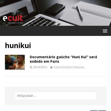
hunikui
Documentário gaúcho “Huni Kuï” será
exibido em Paris
28/04/2025
Cena Eventos Culturais