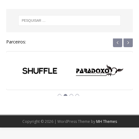
‹
›
Parceiros:
Copyright © 2026 | WordPress Theme by
MH Themes