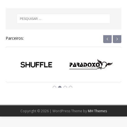
‹
›
Parceiros:
Copyright © 2026 | WordPress Theme by
MH Themes