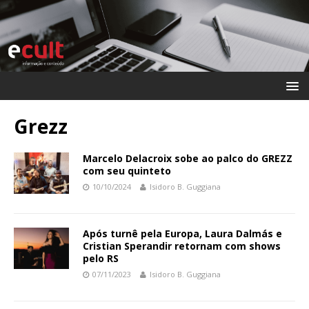
Grezz
Marcelo Delacroix sobe ao palco do GREZZ
com seu quinteto
10/10/2024
Isidoro B. Guggiana
Após turnê pela Europa, Laura Dalmás e
Cristian Sperandir retornam com shows
pelo RS
07/11/2023
Isidoro B. Guggiana