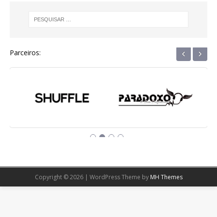
‹
›
Parceiros:
Copyright © 2026 | WordPress Theme by
MH Themes