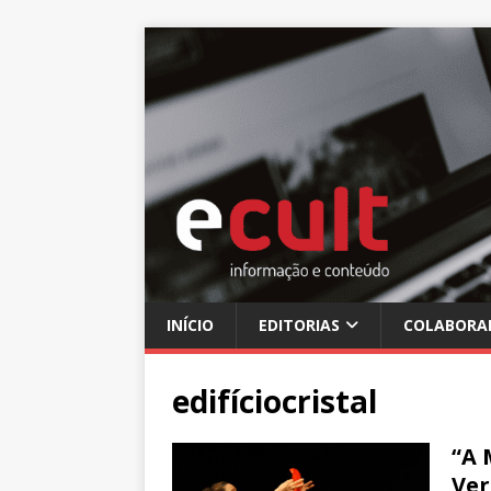
INÍCIO
EDITORIAS
COLABORA
edifíciocristal
“A 
Ver