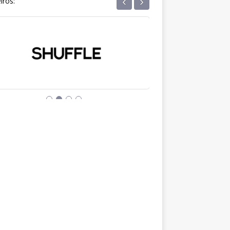
‹
›
iros: