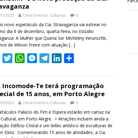
Parce
avaganza
11/2023
Cena Eventos Culturais
0
s novo espetáculo da Cia. Stravaganza vai estrear no
mo dia 6 de dezembro, quarta-feira, no Estúdio
aganza: A Mulher que Queria Ser Micheliny Verunschk,
nce de Wilson Freire com atuação
[…]
F
T
W
M
T
Li
S
ac
w
h
e
el
n
h
e
itt
at
ss
e
k
ar
b
er
s
e
gr
e
e
. Incomode-Te terá programação
ecial de 15 anos, em Porto Alegre
o
A
n
a
dI
10/2023
Cena Eventos Culturais
0
o
p
g
m
n
etáculos Palácio do Fim e Espera estarão em cartaz na
k
p
er
Cultural, em Porto Alegre. > Atrações incluem ainda a
lação Edifício Cristal e um leilão artístico de esculturas de
n Diniz. Comemorando 15 anos de atividades, a Cia.