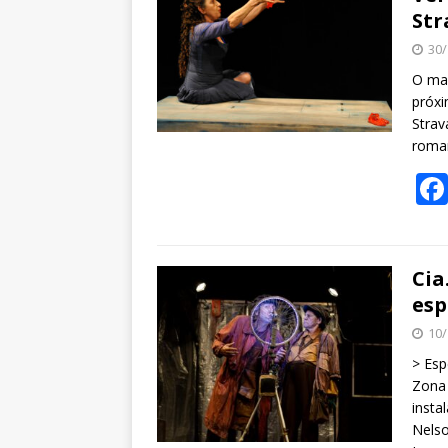
Str
30/
O mai
próxi
Strav
roma
Cia
esp
10/
> Esp
Zona 
insta
Nelso