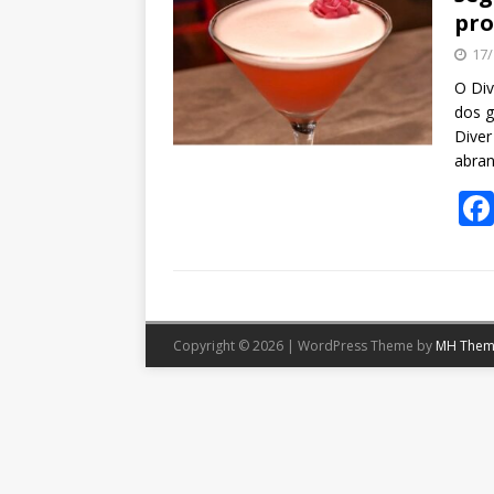
pro
17/
O Div
dos g
Diver
abran
Copyright © 2026 | WordPress Theme by
MH Them