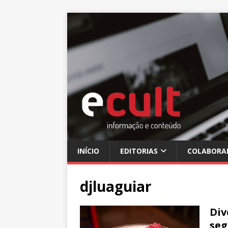
INÍCIO
EDITORIAS
COLABORA
djluaguiar
Div
seg