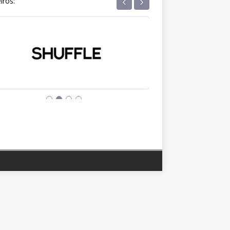
‹
›
iros: