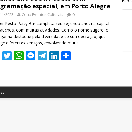
Parce
gramação especial, em Porto Alegre
11/2023
Cena Eventos Culturais
0
er Resto Party Bar completa seu segundo ano, na capital
aúchos, com muitas atividades. Como o nome sugere, o
 ganha destaque pela diversidade de sua operação, que
ge diferentes serviços, envolvendo muita
[…]
F
T
W
M
T
Li
S
ac
w
h
e
el
n
h
e
itt
at
ss
e
k
ar
b
er
s
e
gr
e
e
o
A
n
a
dI
es
o
p
g
m
n
k
p
er