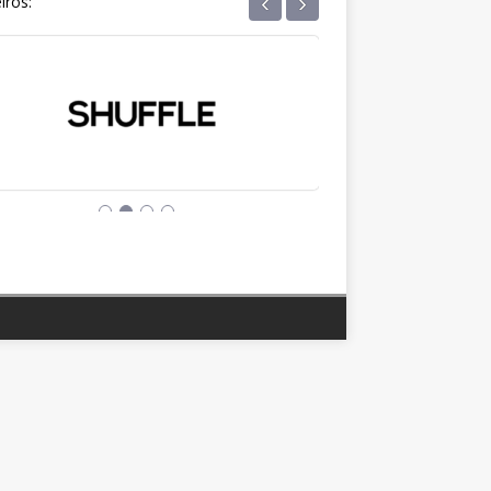
‹
›
iros: