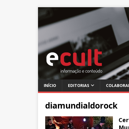
INÍCIO
EDITORIAS
COLABORA
diamundialdorock
Cer
Mun