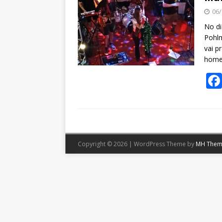
06/
No di
Pohlm
vai p
home
Copyright © 2026 | WordPress Theme by
MH Them