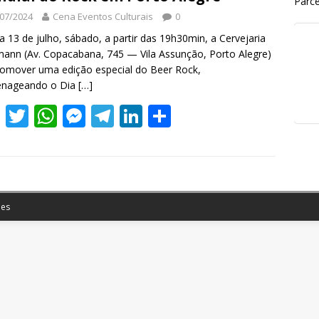
Parce
07/2024
Cena Eventos Culturais
0
a 13 de julho, sábado, a partir das 19h30min, a Cervejaria
ann (Av. Copacabana, 745 — Vila Assunção, Porto Alegre)
romover uma edição especial do Beer Rock,
nageando o Dia
[…]
F
T
W
M
T
Li
S
ac
w
h
e
el
n
h
e
itt
at
ss
e
k
ar
b
er
s
e
gr
e
e
o
A
n
a
dI
es
o
p
g
m
n
k
p
er