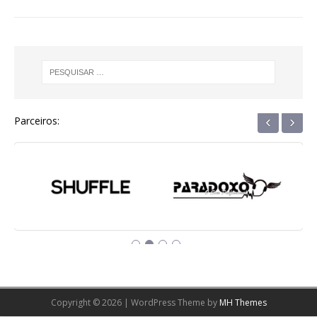
‹
›
Parceiros:
Copyright © 2026 | WordPress Theme by
MH Themes