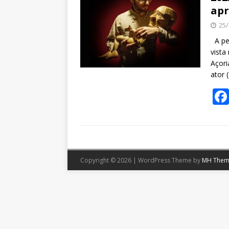
apr
25/
A peç
vista
Açori
ator 
Copyright © 2026 | WordPress Theme by
MH Them