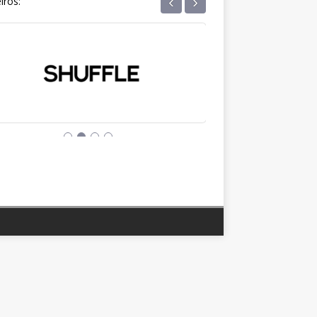
‹
›
iros: