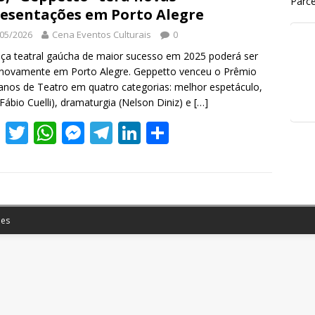
Parce
esentações em Porto Alegre
05/2026
Cena Eventos Culturais
0
a teatral gaúcha de maior sucesso em 2025 poderá ser
 novamente em Porto Alegre. Geppetto venceu o Prêmio
anos de Teatro em quatro categorias: melhor espetáculo,
(Fábio Cuelli), dramaturgia (Nelson Diniz) e
[…]
F
T
W
M
T
Li
S
ac
w
h
e
el
n
h
e
itt
at
ss
e
k
ar
b
er
s
e
gr
e
e
o
A
n
a
dI
es
o
p
g
m
n
k
p
er