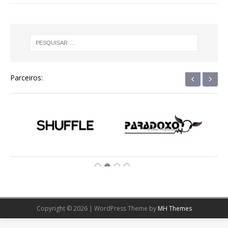
‹
›
Parceiros:
Copyright © 2026 | WordPress Theme by
MH Themes